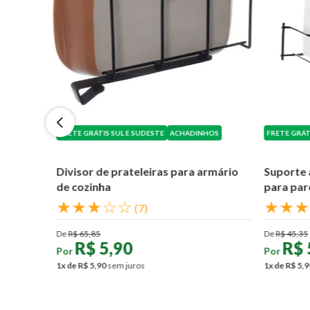
FRETE GRÁTIS SUL E SUDESTE
ACHADINHOS
FRETE GRÁT
Divisor de prateleiras para armário
Suporte 
de cozinha
para par
★
★
★
☆
☆
★
★
★
(
7
)
De
R$
65
,
85
De
R$
45
,
35
R$
5
,
90
R$
Por
Por
1
x de
R$
5
,
90
sem juros
1
x de
R$
5
,
9