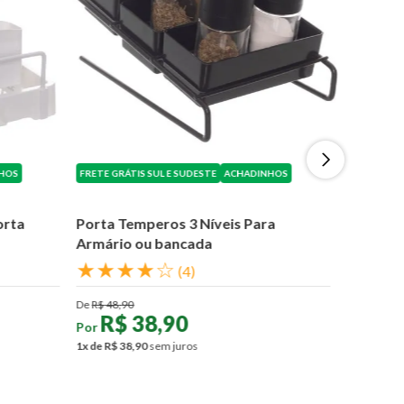
HOS
FRETE GRÁTIS SUL E SUDESTE
ACHADINHOS
orta
Porta Temperos 3 Níveis Para
Armário ou bancada
★
★
★
★
☆
(
4
)
De
R$
48
,
90
R$
38
,
90
Por
1
x de
R$
38
,
90
sem juros