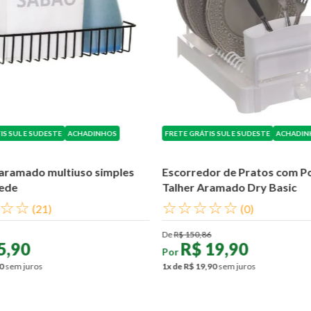
FRETE GRÁTIS SUL E SUDESTE
ACHADIN
IS SUL E SUDESTE
ACHADINHOS
Escorredor de Pratos com P
aramado multiuso simples
Talher Aramado Dry Basic
ede
☆
☆
☆
☆
☆
☆
☆
(
0
)
(
21
)
De
R$
150
,
86
R$
19
,
90
5
,
90
Por
1
x de
R$
19
,
90
sem juros
0
sem juros