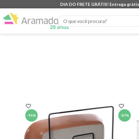
DIA DO FRETE GRÁTIS! Entrega grátis
O que você procura?
-
91%
-
87%