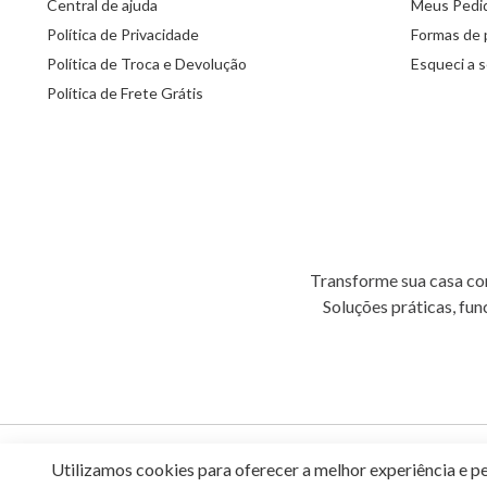
Central de ajuda
Meus Pedi
Política de Privacidade
Formas de
Política de Troca e Devolução
Esqueci a 
Política de Frete Grátis
Transforme sua casa com
Soluções práticas, fun
Utilizamos cookies para oferecer a melhor experiência e p
Aramado.com - CNPJ: 11.567.943/0001-17 - Av. das Monções, 451 - CEP 1854