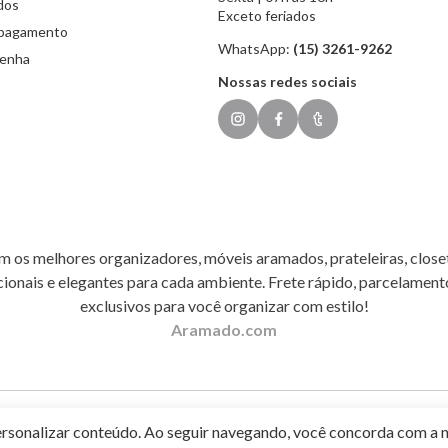
dos
Exceto feriados
 pagamento
WhatsApp:
(15) 3261-9262
senha
Nossas redes sociais
 os melhores organizadores, móveis aramados, prateleiras, close
cionais e elegantes para cada ambiente. Frete rápido, parcelament
exclusivos para você organizar com estilo!
Aramado.com
ersonalizar conteúdo. Ao seguir navegando, você concorda com a n
8-224 - Porto Feliz/SP - Brasil, CEP 18548-224